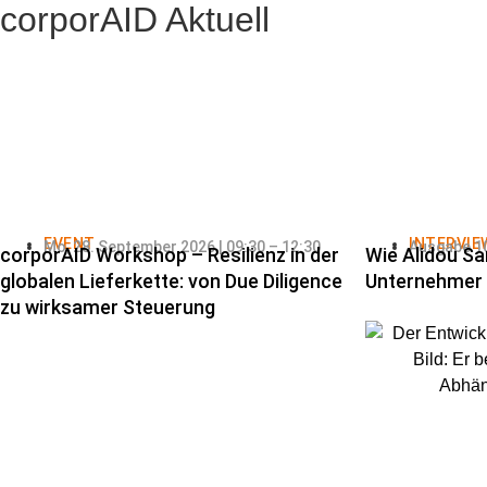
corporAID Aktuell
EVENT
INTERVIE
Mo, 28. September 2026 | 09:30 – 12:30
Ausgabe 10
corporAID Workshop – Resilienz in der
Wie Alidou Sa
globalen Lieferkette: von Due Diligence
Unternehmer
zu wirksamer Steuerung