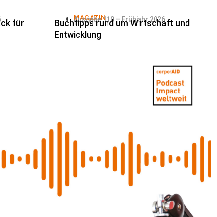
MAGAZIN
6
Ausgabe 110 – Frühjahr 2026
ck für
Buchtipps rund um Wirtschaft und
Entwicklung