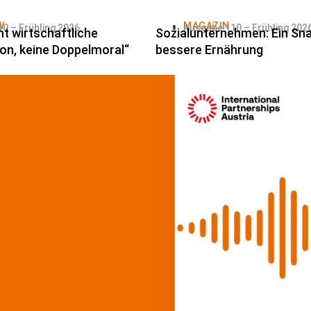
W
MAGAZIN
0 – Frühling 2026
Ausgabe 110 – Frühling 202
ht wirtschaftliche
Sozialunternehmen: Ein Sna
on, keine Doppelmoral“
bessere Ernährung