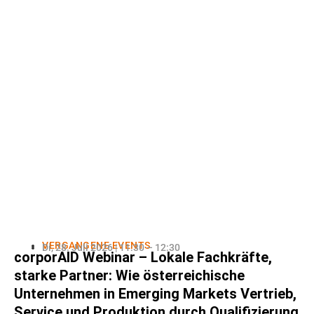
VERGANGENE EVENTS
Di, 28. Juli 2026 | 11:30 – 12:30
corporAID Webinar – Lokale Fachkräfte,
starke Partner: Wie österreichische
Unternehmen in Emerging Markets Vertrieb,
Service und Produktion durch Qualifizierung