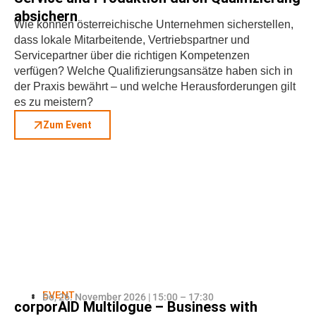
absichern
Wie können österreichische Unternehmen sicherstellen,
dass lokale Mitarbeitende, Vertriebspartner und
Servicepartner über die richtigen Kompetenzen
verfügen? Welche Qualifizierungsansätze haben sich in
der Praxis bewährt – und welche Herausforderungen gilt
es zu meistern?
Zum Event
EVENT
Do, 26. November 2026 | 15:00 – 17:30
corporAID Multilogue – Business with