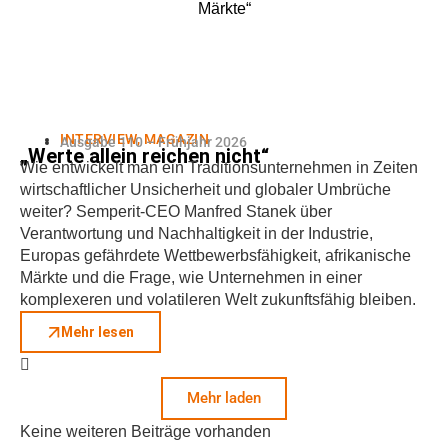
INTERVIEW
,
MAGAZIN
Ausgabe 110 – Frühjahr 2026
„Werte allein reichen nicht“
Wie entwickelt man ein Traditionsunternehmen in Zeiten
wirtschaftlicher Unsicherheit und globaler Umbrüche
weiter? Semperit-CEO Manfred Stanek über
Verantwortung und Nachhaltigkeit in der Industrie,
Europas gefährdete Wettbewerbsfähigkeit, afrikanische
Märkte und die Frage, wie Unternehmen in einer
komplexeren und volatileren Welt zukunftsfähig bleiben.
Mehr lesen
Mehr laden
Keine weiteren Beiträge vorhanden