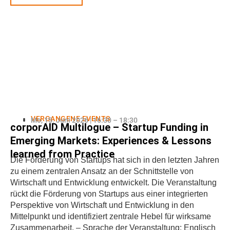
VERGANGENE EVENTS
Mo, 15. Juni 2026 | 16:30 – 18:30
corporAID Multilogue – Startup Funding in
Emerging Markets: Experiences & Lessons
learned from Practice
Die Förderung von Startups hat sich in den letzten Jahren
zu einem zentralen Ansatz an der Schnittstelle von
Wirtschaft und Entwicklung entwickelt. Die Veranstaltung
rückt die Förderung von Startups aus einer integrierten
Perspektive von Wirtschaft und Entwicklung in den
Mittelpunkt und identifiziert zentrale Hebel für wirksame
Zusammenarbeit. – Sprache der Veranstaltung: Englisch