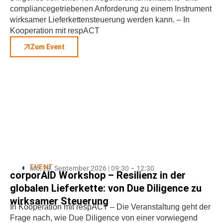
compliancegetriebenen Anforderung zu einem Instrument
wirksamer Lieferkettensteuerung werden kann. – In
Kooperation mit respACT
Zum Event
EVENT
Mo, 28. September 2026 | 09:30 – 12:30
corporAID Workshop – Resilienz in der
globalen Lieferkette: von Due Diligence zu
wirksamer Steuerung
In Kooperation mit respACT – Die Veranstaltung geht der
Frage nach, wie Due Diligence von einer vorwiegend