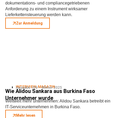
dokumentations- und compliancegetriebenen
Anforderung zu einem Instrument wirksamer
Lieferkettensteuerung werden kann.
Zur Anmeldung
INTERVIEW
,
MAGAZIN
Ausgabe 109 – Winter 2025
Wie Alidou Sankara aus Burkina Faso
Unternehmer wurde
Weltweit mehr unternehmen: Alidou Sankara betreibt ein
IT-Serviceunternehmen in Burkina Faso.
Mehr lesen