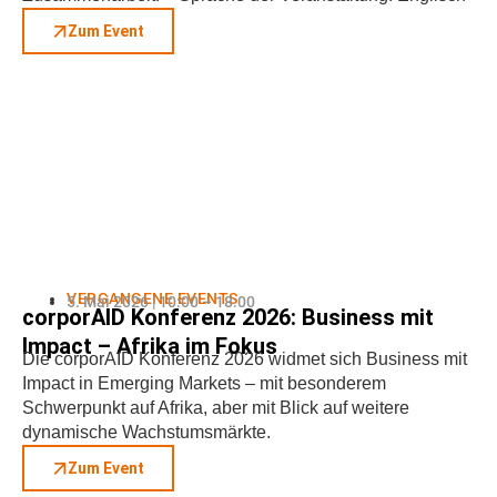
Zum Event
VERGANGENE EVENTS
5. Mai 2026 | 10:00 – 18:00
corporAID Konferenz 2026: Business mit
Impact – Afrika im Fokus
Die corporAID Konferenz 2026 widmet sich Business mit
Impact in Emerging Markets – mit besonderem
Schwerpunkt auf Afrika, aber mit Blick auf weitere
dynamische Wachstumsmärkte.
Zum Event