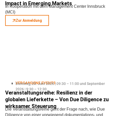
Impact in Emerging Markets
In Kooperation mit dem Management Center Innsbruck
(MCI)
Zur Anmeldung
VERGANGENE EVENTS
Dienstag, 23. Juni 2026 | 09:30 – 11:00 und September
2026 | 9:30 – 12:30
Veranstaltungsreihe: Resilienz in der
globalen Lieferkette – Von Due Diligence zu
wirksamer Steuerung
Die Veranstaltungsreihe geht der Frage nach, wie Due
Diligence von einer vorwiegend dokumentations- und