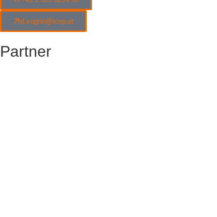
d.vogrin@icep.at
Partner