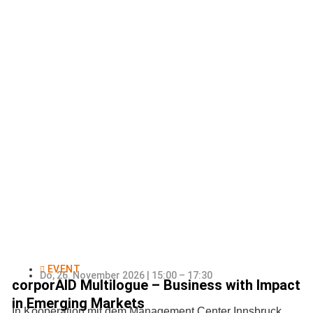
EVENT
Do, 26. November 2026 | 15:00 – 17:30
corporAID Multilogue – Business with Impact
in Emerging Markets
In Kooperation mit dem Management Center Innsbruck