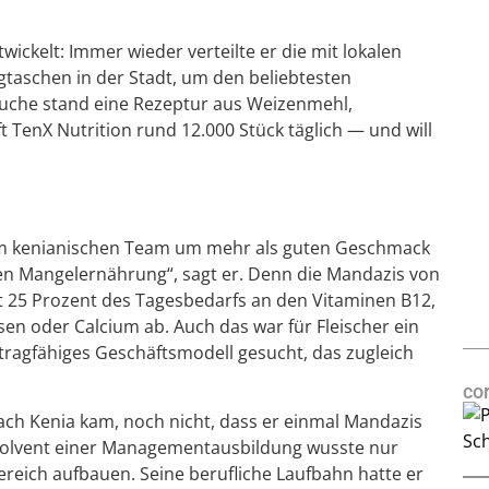
ckelt: Immer wieder verteilte er die mit lokalen
gtaschen in der Stadt, um den beliebtesten
uche stand eine Rezeptur aus Weizenmehl,
ft TenX Nutrition rund 12.000 Stück täglich — und will
em kenianischen Team um mehr als guten Geschmack
gen Mangelernährung“, sagt er. Denn die Mandazis von
t 25 Prozent des Tagesbedarfs an den Vitaminen B12,
sen oder Calcium ab. Auch das war für Fleischer ein
h tragfähiges Geschäftsmodell gesucht, das zugleich
co
nach Kenia kam, noch nicht, dass er einmal Mandazis
solvent einer Managementausbildung wusste nur
ereich aufbauen. Seine berufliche Laufbahn hatte er