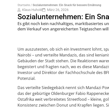
Startseite
/
Sozialunternehmen: Ein Snack für bessere Ernährung
Klaus Huhold
März 26, 2026
Sozialunternehmen: Ein Sna
Es gibt noch kein nachhaltiges, marktbasiertes 
dem Verkauf von angereicherten Teigtaschen will
Um auszutesten, ob sich ein Investment lohnt, sp
Nairobi – und verteilte Mandazis, das sind kenian
Gebäuden der Stadt stehen. Die Reaktionen ware
begeistert und fragten nach, wo es diese Mandazis
Investor und Direktor der Fachhochschule des BFI 
Potenzial.
Das verteilte Siedegebäck nennt sich Mandazi Pow
das der gebürtige Oldenburger Fabio Rappenecker 
Ostafrika weit verbreitetes Streetfood – kleine, gol
Konsistenz zwischen Donut und Krapfen liegen. Si