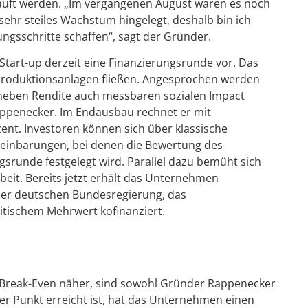
kauft werden. „Im vergangenen August waren es noch
sehr steiles Wachstum hingelegt, deshalb bin ich
ungsschritte schaffen“, sagt der Gründer.
Start-up derzeit eine Finanzierungsrunde vor. Das
re Produktionsanlagen fließen. Angesprochen werden
 neben Rendite auch messbaren sozialen Impact
Rappenecker. Im Endausbau rechnet er mit
nt. Investoren können sich über klassische
reinbarungen, bei denen die Bewertung des
srunde festgelegt wird. Parallel dazu bemüht sich
it. Bereits jetzt erhält das Unternehmen
er deutschen Bundesregierung, das
litischem Mehrwert kofinanziert.
r Break-Even näher, sind sowohl Gründer Rappenecker
ser Punkt erreicht ist, hat das Unternehmen einen