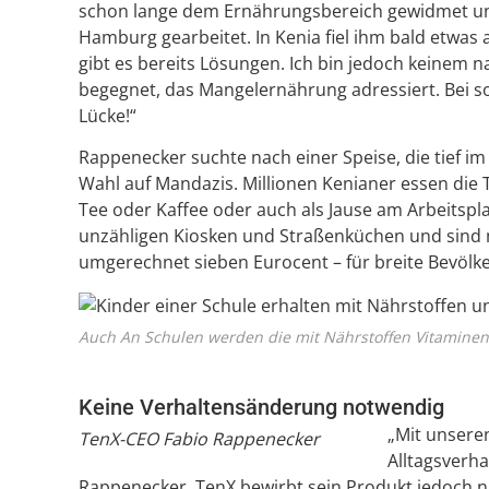
schon lange dem Ernährungsbereich gewidmet un
Hamburg gearbeitet. In Kenia fiel ihm bald etwas
gibt es bereits Lösungen. Ich bin jedoch keinem 
begegnet, das Mangelernährung adressiert. Bei s
Lücke!“
Rappenecker suchte nach einer Speise, die tief im 
Wahl auf Mandazis. Millionen Kenianer essen die 
Tee oder Kaffee oder auch als Jause am Arbeitspla
unzähligen Kiosken und Straßenküchen und sind m
umgerechnet sieben Eurocent – für breite Bevölk
Auch An Schulen werden die mit Nährstoffen Vitaminen
Keine Verhaltensänderung notwendig
„Mit unsere
TenX-CEO Fabio Rappenecker
Alltagsverha
Rappenecker. TenX bewirbt sein Produkt jedoch ni