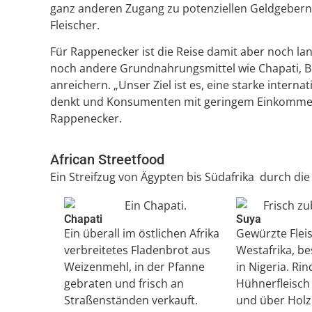
ganz anderen Zugang zu potenziellen Geldgebern
Fleischer.
Für Rappenecker ist die Reise damit aber noch lang
noch andere Grundnahrungsmittel wie Chapati, B
anreichern. „Unser Ziel ist es, eine starke inter
denkt und Konsumenten mit geringem Einkommen m
Rappenecker.
African Streetfood
Ein Streifzug von Ägypten bis Südafrika durch di
Chapati
Suya
Ein überall im östlichen Afrika
Gewürzte Flei
verbreitetes Fladenbrot aus
Westafrika, b
Weizenmehl, in der Pfanne
in Nigeria. Rin
gebraten und frisch an
Hühnerfleisch 
Straßenständen verkauft.
und über Holzk