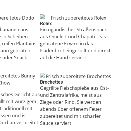
Rolex
chbananen aus
Ein ugandischer Straßensnack
e in Scheiben
aus Omelett und Chapati. Das
 reifen Plantains
gebratene Ei wird in das
raun gebraten
Fladenbrot eingerollt und direkt
e oder Snack
auf die Hand serviert.
Brochettes
Gegrillte Fleischspieße aus Ost-
isches Gericht aus
und Zentralafrika, meist aus
llt mit würzigem
Ziege oder Rind. Sie werden
traditionell mit
abends über offenem Feuer
ssen und ist
zubereitet und mit scharfer
Durban verbreitet.
Sauce serviert.