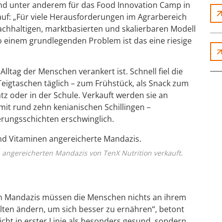
d unter anderem für das Food Innovation Camp in
 auf: „Für viele Herausforderungen im Agrarbereich
nachhaltigen, marktbasierten und skalierbaren Modell
o einem grundlegenden Problem ist das eine riesige
Alltag der Menschen verankert ist. Schnell fiel die
Teigtaschen täglich – zum Frühstück, als Snack zum
tz oder in der Schule. Verkauft werden sie an
it rund zehn kenianischen Schillingen –
erungsschichten erschwinglich.
 angereicherten Mandazis von TenX Nutrition verkauft.
n Mandazis müssen die Menschen nichts an ihrem
lten ändern, um sich besser zu ernähren“, betont
cht in erster Linie als besonders gesund, sondern