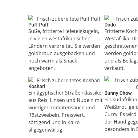
Puff Puff
Dodo
Süße, frittierte Hefeteigkugeln,
Frittierte Ko
in vielen westafrikanischen
Westafrika. Di
Ländern verbreitet. Sie werden
geschnittenen,
goldbraun ausgebacken und
werden goldb
noch warm als Snack
und als Beilag
angeboten.
verkauft.
Koshari
Ein ägyptischer Straßenklassiker
Bunny Chow
Ein südafrikan
aus Reis, Linsen und Nudeln mit
Weißbrot, gefü
würziger Tomatensauce und
Curry. Es wird 
Röstzwiebeln. Preiswert,
der Hand gege
sättigend und in Kairo
besonders in 
allgegenwärtig.