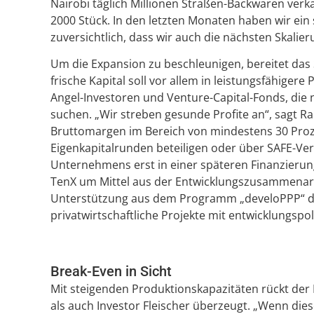
Nairobi täglich Millionen Straßen-Backwaren ver
2000 Stück. In den letzten Monaten haben wir ein 
zuversichtlich, dass wir auch die nächsten Skalier
Um die Expansion zu beschleunigen, bereitet das 
frische Kapital soll vor allem in leistungsfähige
Angel-Investoren und Venture-Capital-Fonds, die
suchen. „Wir streben gesunde Profite an“, sagt 
Bruttomargen im Bereich von mindestens 30 Proze
Eigenkapitalrunden beteiligen oder über SAFE-Ve
Unternehmens erst in einer späteren Finanzierung
TenX um Mittel aus der Entwicklungszusammenarbe
Unterstützung aus dem Programm „develoPPP“ d
privatwirtschaftliche Projekte mit entwicklungspo
Break-Even in Sicht
Mit steigenden Produktionskapazitäten rückt de
als auch Investor Fleischer überzeugt. „Wenn die