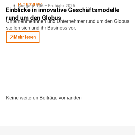
INTERVIEW
Ausgabe 106 – Frühjahr 2025
Einblicke in innovative Geschäftsmodelle
rund um den Globus
Unternehmerinnen und Unternehmer rund um den Globus
stellen sich und ihr Business vor.
Mehr lesen
Keine weiteren Beiträge vorhanden