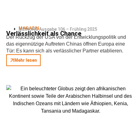
MAGAZIN
MEINUNG Ausgabe 106 – Frühling 2025
Verlässlichkeit als Chance
Der Rückzug der USA von der Entwicklungspolitik und
das eigennützige Auftreten Chinas öffnen Europa eine
Tür: Es kann sich als verlässlicher Partner etablieren.
Mehr lesen