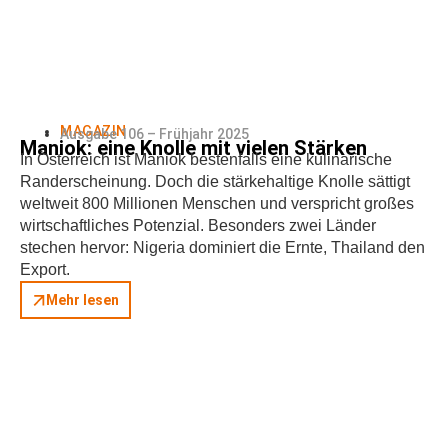
MAGAZIN
Ausgabe 106 – Frühjahr 2025
Maniok: eine Knolle mit vielen Stärken
In Österreich ist Maniok bestenfalls eine kulinarische
Randerscheinung. Doch die stärkehaltige Knolle sättigt
weltweit 800 Millionen Menschen und verspricht großes
wirtschaftliches Potenzial. Besonders zwei Länder
stechen hervor: Nigeria dominiert die Ernte, Thailand den
Export.
Mehr lesen