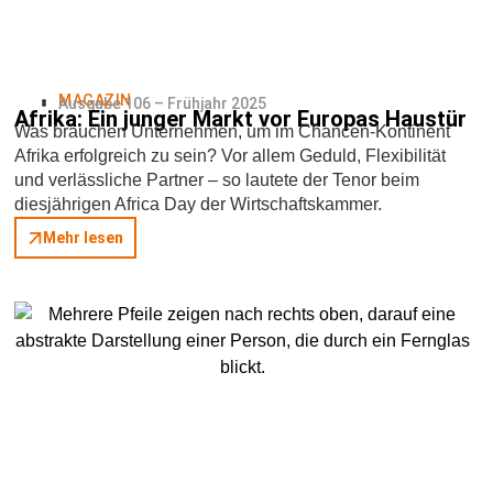
MAGAZIN
Ausgabe 106 – Frühjahr 2025
Afrika: Ein junger Markt vor Europas Haustür
Was brauchen Unternehmen, um im Chancen-Kontinent
Afrika erfolgreich zu sein? Vor allem Geduld, Flexibilität
und verlässliche Partner – so lautete der Tenor beim
diesjährigen Africa Day der Wirtschaftskammer.
Mehr lesen