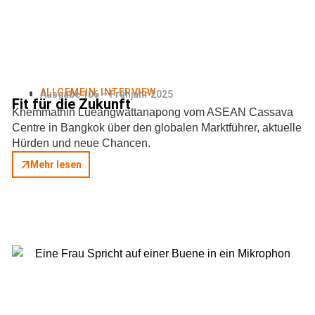
ALLGEMEIN
,
INTERVIEW
Ausgabe 106 – Frühjahr 2025
Fit für die Zukunft
Khemmathin Lueangwattanapong vom ASEAN Cassava
Centre in Bangkok über den globalen Marktführer, aktuelle
Hürden und neue Chancen.
Mehr lesen