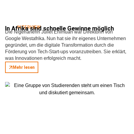
In Afrika sind schnelle Gewinne möglich
INTERVIEW
Die Nigerianerin Juliet Ehimuan war Direktorin von
Google Westafrika. Nun hat sie ihr eigenes Unternehmen
gegründet, um die digitale Transformation durch die
Förderung von Tech-Start-ups voranzutreiben. Sie erklärt,
was Innovationen erfolgreich macht.
Mehr lesen