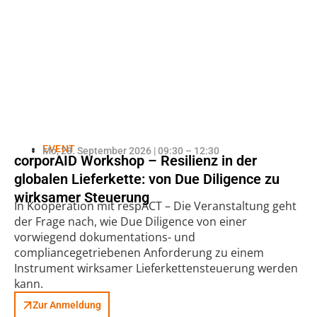
EVENT
Mo, 28. September 2026 | 09:30 – 12:30
corporAID Workshop – Resilienz in der
globalen Lieferkette: von Due Diligence zu
wirksamer Steuerung
In Kooperation mit respACT – Die Veranstaltung geht
der Frage nach, wie Due Diligence von einer
vorwiegend dokumentations- und
compliancegetriebenen Anforderung zu einem
Instrument wirksamer Lieferkettensteuerung werden
kann.
Zur Anmeldung