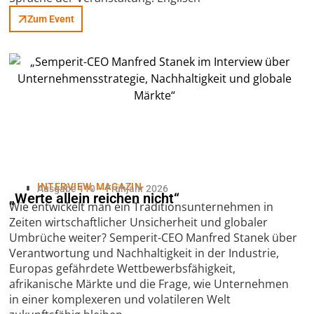
Zum Event
INTERVIEW
,
MAGAZIN
Ausgabe 110 – Frühjahr 2026
„Werte allein reichen nicht“
Wie entwickelt man ein Traditionsunternehmen in
Zeiten wirtschaftlicher Unsicherheit und globaler
Umbrüche weiter? Semperit-CEO Manfred Stanek über
Verantwortung und Nachhaltigkeit in der Industrie,
Europas gefährdete Wettbewerbsfähigkeit,
afrikanische Märkte und die Frage, wie Unternehmen
in einer komplexeren und volatileren Welt