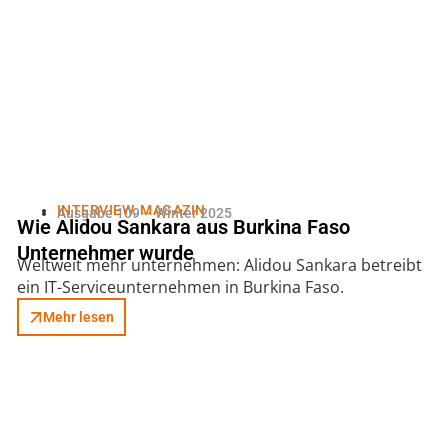
INTERVIEW
,
MAGAZIN
Ausgabe 109 – Winter 2025
Wie Alidou Sankara aus Burkina Faso
Unternehmer wurde
Weltweit mehr unternehmen: Alidou Sankara betreibt
ein IT-Serviceunternehmen in Burkina Faso.
Mehr lesen