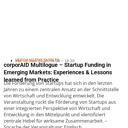
VERGANGENE EVENTS
Mo, 15. Juni 2026 | 16:30 – 18:30
corporAID Multilogue – Startup Funding in
Emerging Markets: Experiences & Lessons
learned from Practice
Die Förderung von Startups hat sich in den letzten
Jahren zu einem zentralen Ansatz an der Schnittstelle
von Wirtschaft und Entwicklung entwickelt. Die
Veranstaltung rückt die Förderung von Startups aus
einer integrierten Perspektive von Wirtschaft und
Entwicklung in den Mittelpunkt und identifiziert
zentrale Hebel für wirksame Zusammenarbeit. –
Sprache der Veranstaltung: Englisch