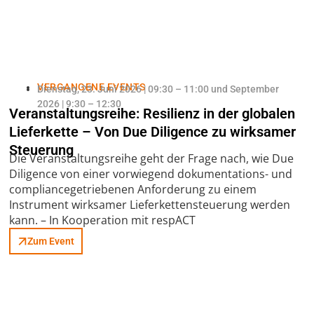
VERGANGENE EVENTS
Dienstag, 23. Juni 2026 | 09:30 – 11:00 und September
2026 | 9:30 – 12:30
Veranstaltungsreihe: Resilienz in der globalen
Lieferkette – Von Due Diligence zu wirksamer
Steuerung
Die Veranstaltungsreihe geht der Frage nach, wie Due
Diligence von einer vorwiegend dokumentations- und
compliancegetriebenen Anforderung zu einem
Instrument wirksamer Lieferkettensteuerung werden
kann. – In Kooperation mit respACT
Zum Event