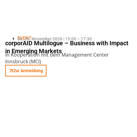
EVENT
Do, 26. November 2026 | 15:00 – 17:30
corporAID Multilogue – Business with Impact
in Emerging Markets
In Kooperation mit dem Management Center
Innsbruck (MCI)
Zur Anmeldung