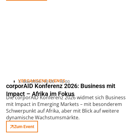
VERGANGENE EVENTS
5. Mai 2026 | 10:00 – 18:00
corporAID Konferenz 2026: Business mit
Impact – Afrika im Fokus
Die corporAID Konferenz 2026 widmet sich Business
mit Impact in Emerging Markets – mit besonderem
Schwerpunkt auf Afrika, aber mit Blick auf weitere
dynamische Wachstumsmärkte.
Zum Event