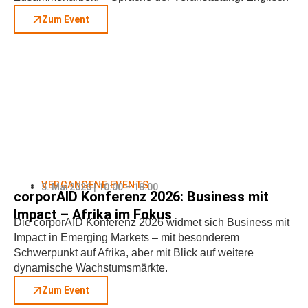
Zum Event
VERGANGENE EVENTS
5. Mai 2026 | 10:00 – 18:00
corporAID Konferenz 2026: Business mit
Impact – Afrika im Fokus
Die corporAID Konferenz 2026 widmet sich Business mit
Impact in Emerging Markets – mit besonderem
Schwerpunkt auf Afrika, aber mit Blick auf weitere
dynamische Wachstumsmärkte.
Zum Event