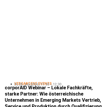
VERGANGENE EVENTS
Di, 28. Juli 2026 | 11:30 – 12:30
corporAID Webinar – Lokale Fachkräfte,
starke Partner: Wie österreichische
Unternehmen in Emerging Markets Vertrieb,
Service und Produktion durch Qualifizierung