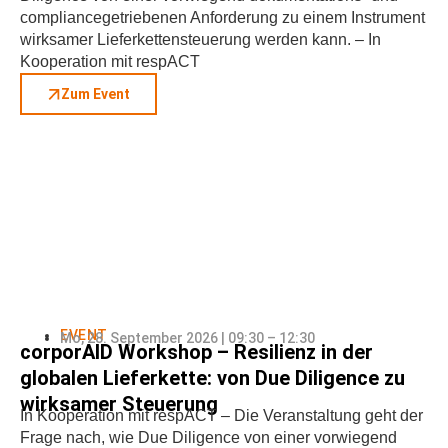
compliancegetriebenen Anforderung zu einem Instrument
wirksamer Lieferkettensteuerung werden kann. – In
Kooperation mit respACT
Zum Event
EVENT
Mo, 28. September 2026 | 09:30 – 12:30
corporAID Workshop – Resilienz in der
globalen Lieferkette: von Due Diligence zu
wirksamer Steuerung
In Kooperation mit respACT – Die Veranstaltung geht der
Frage nach, wie Due Diligence von einer vorwiegend