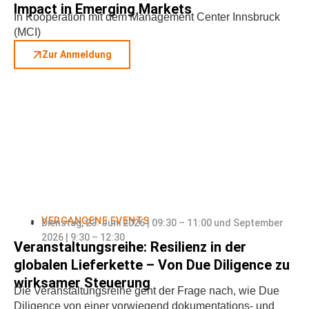
Impact in Emerging Markets
In Kooperation mit dem Management Center Innsbruck
(MCI)
Zur Anmeldung
VERGANGENE EVENTS
Dienstag, 23. Juni 2026 | 09:30 – 11:00 und September
2026 | 9:30 – 12:30
Veranstaltungsreihe: Resilienz in der
globalen Lieferkette – Von Due Diligence zu
wirksamer Steuerung
Die Veranstaltungsreihe geht der Frage nach, wie Due
Diligence von einer vorwiegend dokumentations- und