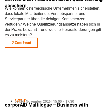
absichern
Wie können österreichische Unternehmen sicherstellen,
dass lokale Mitarbeitende, Vertriebspartner und
Servicepartner über die richtigen Kompetenzen
verfügen? Welche Qualifizierungsansätze haben sich in
der Praxis bewährt – und welche Herausforderungen gilt
es zu meistern?
Zum Event
EVENT
Do, 26. November 2026 | 15:00 – 17:30
corporAID Multilogue – Business with