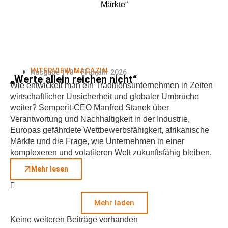
INTERVIEW
,
MAGAZIN
Ausgabe 110 – Frühjahr 2026
„Werte allein reichen nicht“
Wie entwickelt man ein Traditionsunternehmen in Zeiten
wirtschaftlicher Unsicherheit und globaler Umbrüche
weiter? Semperit-CEO Manfred Stanek über
Verantwortung und Nachhaltigkeit in der Industrie,
Europas gefährdete Wettbewerbsfähigkeit, afrikanische
Märkte und die Frage, wie Unternehmen in einer
komplexeren und volatileren Welt zukunftsfähig bleiben.
Mehr lesen
Mehr laden
Keine weiteren Beiträge vorhanden