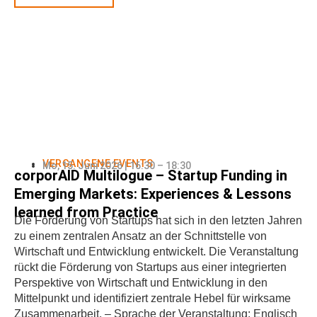
VERGANGENE EVENTS
Mo, 15. Juni 2026 | 16:30 – 18:30
corporAID Multilogue – Startup Funding in
Emerging Markets: Experiences & Lessons
learned from Practice
Die Förderung von Startups hat sich in den letzten Jahren
zu einem zentralen Ansatz an der Schnittstelle von
Wirtschaft und Entwicklung entwickelt. Die Veranstaltung
rückt die Förderung von Startups aus einer integrierten
Perspektive von Wirtschaft und Entwicklung in den
Mittelpunkt und identifiziert zentrale Hebel für wirksame
Zusammenarbeit. – Sprache der Veranstaltung: Englisch