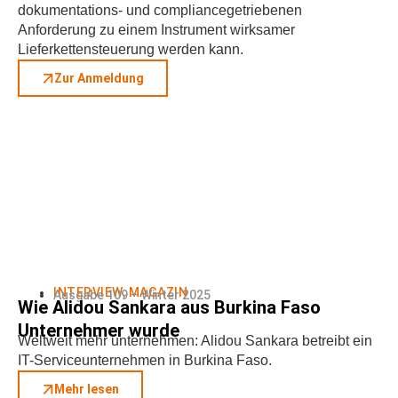
dokumentations- und compliancegetriebenen
Anforderung zu einem Instrument wirksamer
Lieferkettensteuerung werden kann.
Zur Anmeldung
INTERVIEW
,
MAGAZIN
Ausgabe 109 – Winter 2025
Wie Alidou Sankara aus Burkina Faso
Unternehmer wurde
Weltweit mehr unternehmen: Alidou Sankara betreibt ein
IT-Serviceunternehmen in Burkina Faso.
Mehr lesen