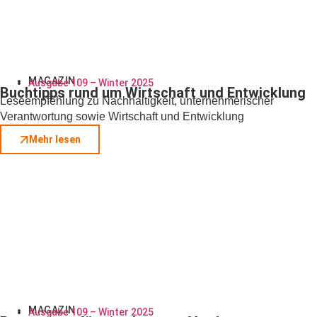
MAGAZIN
Ausgabe 109 – Winter 2025
Buchtipps rund um Wirtschaft und Entwicklung
Leseempfehlung zu Nachhaltigkeit, unternehmerischer
Verantwortung sowie Wirtschaft und Entwicklung
Mehr lesen
MAGAZIN
Ausgabe 109 – Winter 2025