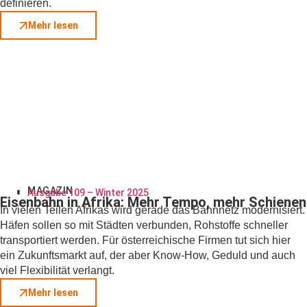
definieren.
Mehr lesen
MAGAZIN
Ausgabe 109 – Winter 2025
Eisenbahn in Afrika: Mehr Tempo, mehr Schienen
In vielen Teilen Afrikas wird gerade das Bahnnetz modernisiert.
Häfen sollen so mit Städten verbunden, Rohstoffe schneller
transportiert werden. Für österreichische Firmen tut sich hier
ein Zukunftsmarkt auf, der aber Know-How, Geduld und auch
viel Flexibilität verlangt.
Mehr lesen