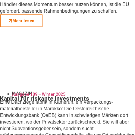
Händler dieses Momentum besser nutzen können, ist die EU
gefordert, passende Rahmenbedingungen zu schaffen.
Mehr lesen
MAGAZIN
Ausgabe 109 – Winter 2025
Kapital für riskante Investments
Eine Dachziegelfabrik in Kamerun, ein Verpackungs-
materialhersteller in Marokko: Die Oesterreichische
Entwicklungsbank (OeEB) kann in schwierigen Märkten dort
investieren, wo der Privatsektor zurückschreckt. Sie will aber
nicht Subventionsgeber sein, sondern sucht