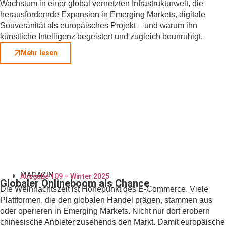
Wachstum in einer global vernetzten Infrastrukturwelt, die
herausfordernde Expansion in Emerging Markets, digitale
Souveränität als europäisches Projekt – und warum ihn
künstliche Intelligenz begeistert und zugleich beunruhigt.
Mehr lesen
MAGAZIN
Ausgabe 109 – Winter 2025
Globaler Onlineboom als Chance
Die Weihnachtszeit ist Höhepunkt des E-Commerce. Viele
Plattformen, die den globalen Handel prägen, stammen aus
oder operieren in Emerging Markets. Nicht nur dort erobern
chinesische Anbieter zusehends den Markt. Damit europäische