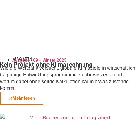
MAGAZIN
Ausgabe 109 – Winter 2025
Kein Projekt ohne Klimarechnung
Wie die Weltbank versucht, globale Klimaziele in wirtschaftlich
tragfähige Entwicklungsprogramme zu übersetzen – und
warum dabei ohne solide Kalkulation kaum etwas zustande
kommt.
Mehr lesen