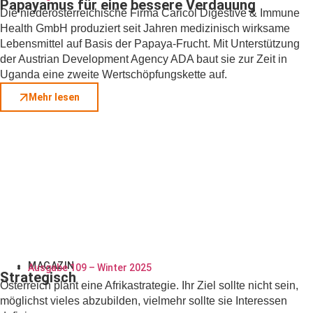
Papayamus für eine bessere Verdauung
Die niederösterreichische Firma Caricol Digestive & Immune
Health GmbH produziert seit Jahren medizinisch wirksame
Lebensmittel auf Basis der Papaya-Frucht. Mit Unterstützung
der Austrian Development Agency ADA baut sie zur Zeit in
Uganda eine zweite Wertschöpfungskette auf.
Mehr lesen
MAGAZIN
Ausgabe 109 – Winter 2025
Strategisch
Österreich plant eine Afrikastrategie. Ihr Ziel sollte nicht sein,
möglichst vieles abzubilden, vielmehr sollte sie Interessen