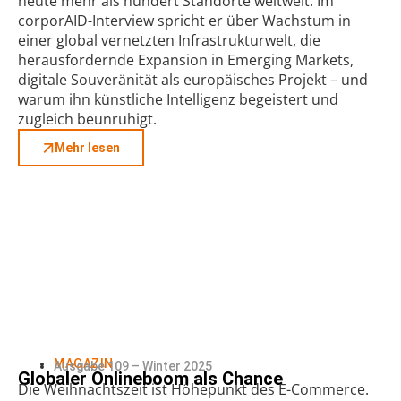
heute mehr als hundert Standorte weltweit. Im
corporAID-Interview spricht er über Wachstum in
einer global vernetzten Infrastrukturwelt, die
herausfordernde Expansion in Emerging Markets,
digitale Souveränität als europäisches Projekt – und
warum ihn künstliche Intelligenz begeistert und
zugleich beunruhigt.
Mehr lesen
MAGAZIN
Ausgabe 109 – Winter 2025
Globaler Onlineboom als Chance
Die Weihnachtszeit ist Höhepunkt des E-Commerce.