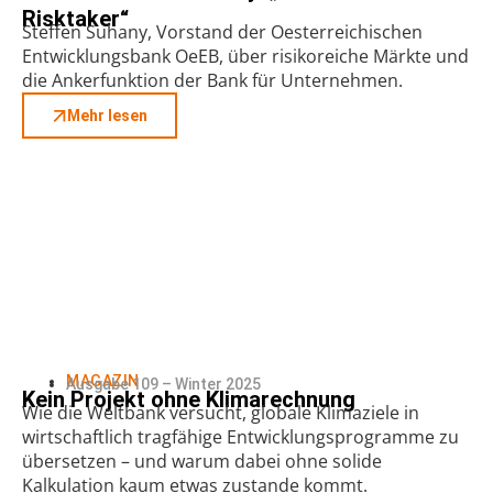
Risktaker“
Steffen Suhany, Vorstand der Oesterreichischen
Entwicklungsbank OeEB, über risikoreiche Märkte und
die Ankerfunktion der Bank für Unternehmen.
Mehr lesen
MAGAZIN
Ausgabe 109 – Winter 2025
Kein Projekt ohne Klimarechnung
Wie die Weltbank versucht, globale Klimaziele in
wirtschaftlich tragfähige Entwicklungsprogramme zu
übersetzen – und warum dabei ohne solide
Kalkulation kaum etwas zustande kommt.