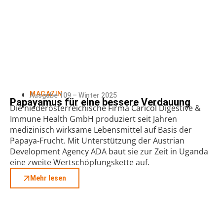
MAGAZIN
Ausgabe 109 – Winter 2025
Papayamus für eine bessere Verdauung
Die niederösterreichische Firma Caricol Digestive &
Immune Health GmbH produziert seit Jahren
medizinisch wirksame Lebensmittel auf Basis der
Papaya-Frucht. Mit Unterstützung der Austrian
Development Agency ADA baut sie zur Zeit in Uganda
eine zweite Wertschöpfungskette auf.
Mehr lesen