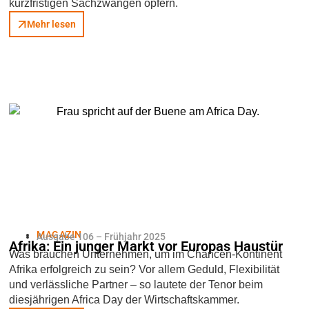
kurzfristigen Sachzwängen opfern.
Mehr lesen
MAGAZIN
Ausgabe 106 – Frühjahr 2025
Afrika: Ein junger Markt vor Europas Haustür
Was brauchen Unternehmen, um im Chancen-Kontinent
Afrika erfolgreich zu sein? Vor allem Geduld, Flexibilität
und verlässliche Partner – so lautete der Tenor beim
diesjährigen Africa Day der Wirtschaftskammer.