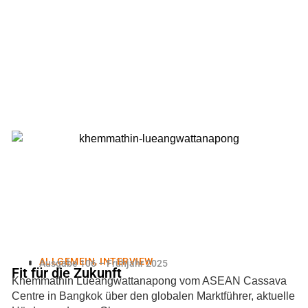
ALLGEMEIN
,
INTERVIEW
Ausgabe 106 – Frühjahr 2025
Fit für die Zukunft
Khemmathin Lueangwattanapong vom ASEAN Cassava
Centre in Bangkok über den globalen Marktführer, aktuelle