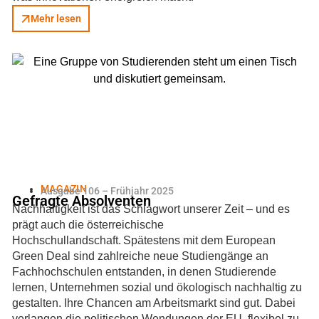
Mehr lesen
MAGAZIN
Ausgabe 106 – Frühjahr 2025
Gefragte Absolventen
Nachhaltigkeit ist das Schlagwort unserer Zeit – und es
prägt auch die österreichische
Hochschullandschaft. Spätestens mit dem European
Green Deal sind zahlreiche neue Studiengänge an
Fachhochschulen entstanden, in denen Studierende
lernen, Unternehmen sozial und ökologisch nachhaltig zu
gestalten. Ihre Chancen am Arbeitsmarkt sind gut. Dabei
verlangen die politischen Wendungen der EU, flexibel zu