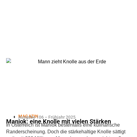
MAGAZIN
Ausgabe 106 – Frühjahr 2025
Maniok: eine Knolle mit vielen Stärken
In Österreich ist Maniok bestenfalls eine kulinarische
Randerscheinung. Doch die stärkehaltige Knolle sättigt