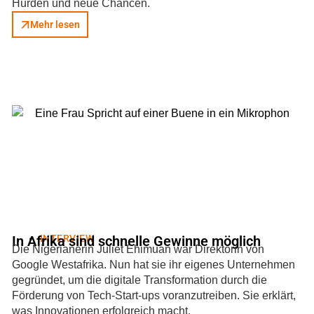
Hürden und neue Chancen.
Mehr lesen
In Afrika sind schnelle Gewinne möglich
INTERVIEW
Die Nigerianerin Juliet Ehimuan war Direktorin von
Google Westafrika. Nun hat sie ihr eigenes Unternehmen
gegründet, um die digitale Transformation durch die
Förderung von Tech-Start-ups voranzutreiben. Sie erklärt,
was Innovationen erfolgreich macht.