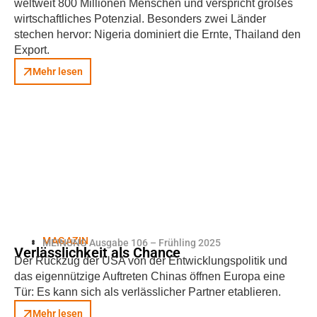
weltweit 800 Millionen Menschen und verspricht großes
wirtschaftliches Potenzial. Besonders zwei Länder
stechen hervor: Nigeria dominiert die Ernte, Thailand den
Export.
Mehr lesen
MAGAZIN
MEINUNG Ausgabe 106 – Frühling 2025
Verlässlichkeit als Chance
Der Rückzug der USA von der Entwicklungspolitik und
das eigennützige Auftreten Chinas öffnen Europa eine
Tür: Es kann sich als verlässlicher Partner etablieren.
Mehr lesen