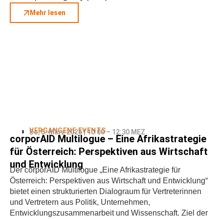
Mehr lesen
VERGANGENE EVENTS
Do, 5. März 2026 | 10:00 – 12:30 MEZ
corporAID Multilogue – Eine Afrikastrategie
für Österreich: Perspektiven aus Wirtschaft
und Entwicklung
Der corporAID Multilogue „Eine Afrikastrategie für
Österreich: Perspektiven aus Wirtschaft und Entwicklung“
bietet einen strukturierten Dialograum für Vertreterinnen
und Vertretern aus Politik, Unternehmen,
Entwicklungszusammenarbeit und Wissenschaft. Ziel der