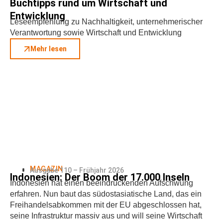
Buchtipps rund um Wirtschaft und
Entwicklung
Leseempfehlung zu Nachhaltigkeit, unternehmerischer
Verantwortung sowie Wirtschaft und Entwicklung
Mehr lesen
MAGAZIN
Ausgabe 110 – Frühjahr 2026
Indonesien: Der Boom der 17.000 Inseln
Indonesien hat einen beeindruckenden Aufschwung
erfahren. Nun baut das südostasiatische Land, das ein
Freihandelsabkommen mit der EU abgeschlossen hat,
seine Infrastruktur massiv aus und will seine Wirtschaft