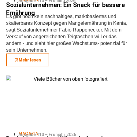
Ausgabe 110 – Frühling 2026
Sozialunternehmen: Ein Snack für bessere
Ernährung
Es gibt noch kein nachhaltiges, marktbasiertes und
skalierbares Konzept gegen Mangelernährung in Kenia,
sagt Sozialunternehmer Fabio Rappenecker. Mit dem
Verkauf von angereicherten Teigtaschen will er das
ändern - und sieht hier großes Wachstums- potenzial für
sein Unternehmen.
Mehr lesen
MAGAZIN
Ausgabe 110 – Frühjahr 2026