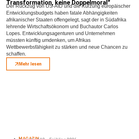
Transformation, keine Doppelmoral“
Der Rückzug von US-AID und die Kürzung europäischer
Entwicklungsbudgets haben fatale Abhängigkeiten
afrikanischer Staaten offengelegt, sagt der in Südafrika
lehrende Wirtschaftsökonom und Buchautor Carlos
Lopes. Entwicklungsagenturen und Unternehmen
müssten künftig umdenken, um Afrikas
Wettbewerbsfähigkeit zu stärken und neue Chancen zu
schaffen.
Mehr lesen
MAGAZIN