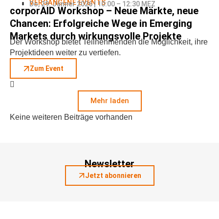
VERGANGENE EVENTS
Do, 29. Jänner 2026 | 10:00 – 12:30 MEZ
corporAID Workshop – Neue Märkte, neue
Chancen: Erfolgreiche Wege in Emerging
Markets durch wirkungsvolle Projekte
Der Workshop bietet Teilnehmenden die Möglichkeit, ihre
Projektideen weiter zu vertiefen.
Zum Event
Mehr laden
Keine weiteren Beiträge vorhanden
Newsletter
Jetzt abonnieren