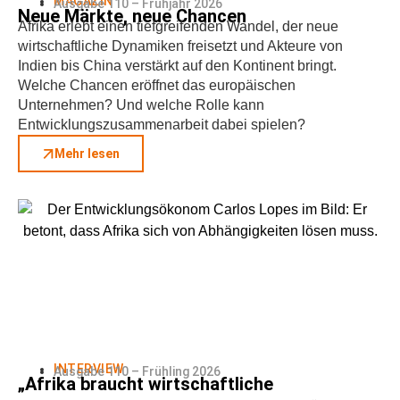
MAGAZIN
Ausgabe 110 – Frühjahr 2026
Neue Märkte, neue Chancen
Afrika erlebt einen tiefgreifenden Wandel, der neue
wirtschaftliche Dynamiken freisetzt und Akteure von
Indien bis China verstärkt auf den Kontinent bringt.
Welche Chancen eröffnet das europäischen
Unternehmen? Und welche Rolle kann
Entwicklungszusammenarbeit dabei spielen?
Mehr lesen
INTERVIEW
Ausgabe 110 – Frühling 2026
„Afrika braucht wirtschaftliche